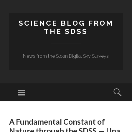
SCIENCE BLOG FROM
THE SDSS
News from the Sloan Digital Sky Surveys
Menu
Sear
SKIP
TO
A Fundamental Constant of
CONTENT
Nature through the SDSS — Una